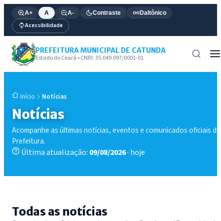
A+
A
A-
Contraste
Daltônico
Acessibilidade
PREFEITURA MUNICIPAL DE CATUNDA
Estado do Ceará • CNPJ: 35.049.097/0001-01
Notícias
Início
Notícias
Acompanhe as últimas notícias, eventos e comunicados oficiais da
Prefeitura.
Última atualização:
09/08/2026
· hoje
Todas as notícias