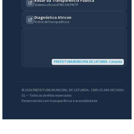
Radar da Transparência Pública
Sistema oficial ATRICON/PNTP
Diagnóstico Atricon
Índice de transparência
IntGest AI
AI
Assistente do Portal
PREFEITURA MUNICIPAL DE CATUNDA · Catunda
Olá. Pergunte sobre serviços, notícias, legislação, Diário Oficial,
licitações, estrutura ou transparência do município.
© 2026 PREFEITURA MUNICIPAL DE CATUNDA · CNPJ 35.049.097/0001-
Licitações abertas
Carta de serviços
Diário Oficial
01 — Todos os direitos reservados
Desenvolvido com transparência e acessibilidade