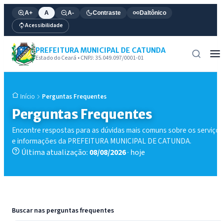
A+
A
A-
Contraste
Daltônico
Acessibilidade
PREFEITURA MUNICIPAL DE CATUNDA
Estado do Ceará • CNPJ: 35.049.097/0001-01
Perguntas Frequentes
Início
Perguntas Frequentes
Encontre respostas para as dúvidas mais comuns sobre os serviço
e informações da PREFEITURA MUNICIPAL DE CATUNDA.
Última atualização:
08/08/2026
· hoje
Buscar nas perguntas frequentes