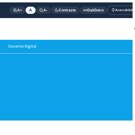
Acessibilid
A+
A
A-
Contraste
Daltônico
Governo Digital