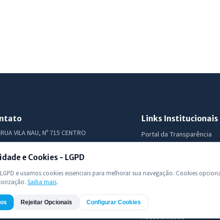
ntato
Links Institucionais
RUA VILA NAU, Nº 715 CENTRO
Portal da Transparência
(88) 36861-032
Diário Oficial
idade e Cookies - LGPD
Licitações
prefeitura.catunda.ceara@gmail.com
Ouvidoria
GPD e usamos cookies essenciais para melhorar sua navegação. Cookies opciona
e-SIC
torização.
Saiba mais
.
LGPD
dos
Rejeitar Opcionais
Configurar Cookies
Mapa do Site
Acessibilidade