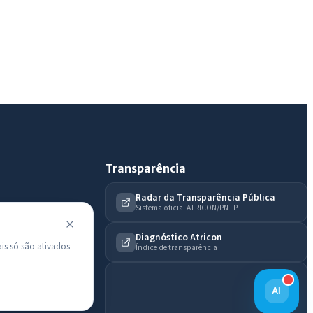
Diário Oficial
Transparência
Radar da Transparência Pública
Sistema oficial ATRICON/PNTP
Diagnóstico Atricon
is só são ativados
Índice de transparência
AI