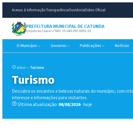
Acesso à Informação
Transparência
Ouvidoria
Diário Oficial
PREFEITURA MUNICIPAL DE CATUNDA
Estado do Ceará • CNPJ: 35.049.097/0001-01
O Município
Governo
Publicações
Notícias
Turismo
Início
Turismo
Descubra os encantos e belezas naturais do município, com rote
interesse e informações para visitantes.
Última atualização:
06/08/2026
· hoje