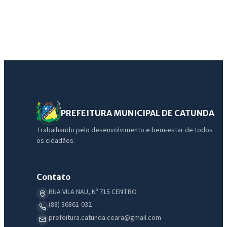
PREFEITURA MUNICIPAL DE CATUNDA
Trabalhando pelo desenvolvimento e bem-estar de todos
os cidadãos.
IntGest AI
AI
Assistente do Portal
Contato
RUA VILA NAU, Nº 715 CENTRO
Olá. Pergunte sobre serviços, notícias, legislação, Diário Oficial,
(88) 36861-032
licitações, estrutura ou transparência do município.
prefeitura.catunda.ceara@gmail.com