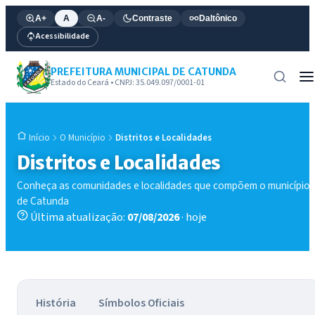
A+
A
A-
Contraste
Daltônico
Acessibilidade
PREFEITURA MUNICIPAL DE CATUNDA
Estado do Ceará • CNPJ: 35.049.097/0001-01
O Município
Distritos e Localidades
Início
Distritos e Localidades
Conheça as comunidades e localidades que compõem o município
de Catunda
Última atualização:
07/08/2026
· hoje
História
Símbolos Oficiais