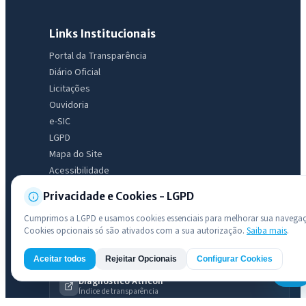
Licitações abertas
Carta de serviços
Diário Oficial
Links Institucionais
Portal da Transparência
Diário Oficial
Licitações
Ouvidoria
e-SIC
LGPD
Mapa do Site
Acessibilidade
Privacidade e Cookies - LGPD
Transparência
Cumprimos a LGPD e usamos cookies essenciais para melhorar sua navega
Cookies opcionais só são ativados com a sua autorização.
Saiba mais
.
Radar da Transparência Pública
Sistema oficial ATRICON/PNTP
Aceitar todos
Rejeitar Opcionais
Configurar Cookies
AI
Diagnóstico Atricon
Índice de transparência