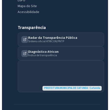
LGPD
Mapa do Site
Acessibilidade
Transparência
Radar da Transparência Pública
Sistema oficial ATRICON/PNTP
IntGest AI
AI
Assistente do Portal
Diagnóstico Atricon
Índice de transparência
Olá. Pergunte sobre serviços, notícias, legislação, Diário Oficial,
licitações, estrutura ou transparência do município.
Licitações abertas
Carta de serviços
Diário Oficial
PREFEITURA MUNICIPAL DE CATUNDA · Catunda