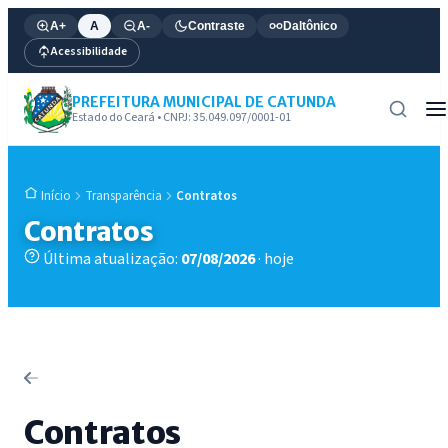
A+
A
A-
Contraste
Daltônico
Acessibilidade
PREFEITURA MUNICIPAL DE CATUNDA
Estado do Ceará • CNPJ: 35.049.097/0001-01
Transparência
Contratos
Início
Contratos
Última atualização:
07/08/2026
· hoje
Contratos