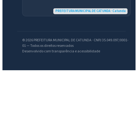
PREFEITURA MUNICIPAL DE CATUNDA · Catunda
© 2026 PREFEITURA MUNICIPAL DE CATUNDA · CNPJ 35.049.097/0001-
01 — Todos os direitos reservados
Desenvolvido com transparência e acessibilidade
IntGest AI
AI
Assistente do Portal
Olá. Pergunte sobre serviços, notícias, legislação, Diário Oficial,
licitações, estrutura ou transparência do município.
Licitações abertas
Carta de serviços
Diário Oficial