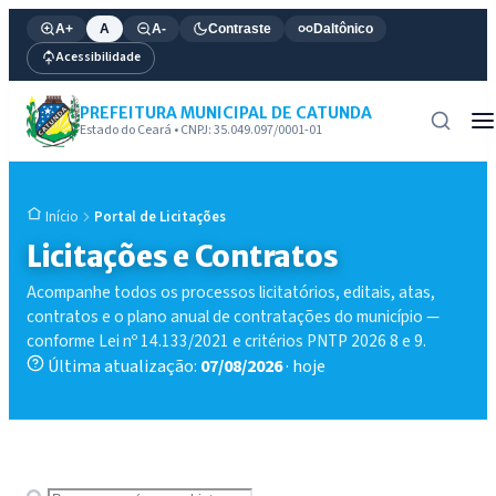
A+
A
A-
Contraste
Daltônico
Acessibilidade
PREFEITURA MUNICIPAL DE CATUNDA
Estado do Ceará • CNPJ: 35.049.097/0001-01
Portal de Licitações
Início
Licitações e Contratos
Acompanhe todos os processos licitatórios, editais, atas,
contratos e o plano anual de contratações do município —
conforme Lei nº 14.133/2021 e critérios PNTP 2026 8 e 9.
Última atualização:
07/08/2026
· hoje