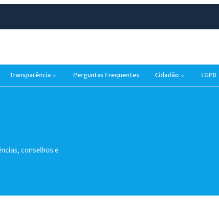
Transparência
Perguntas Frequentes
Cidadão
LGPD
ências, conselhos e