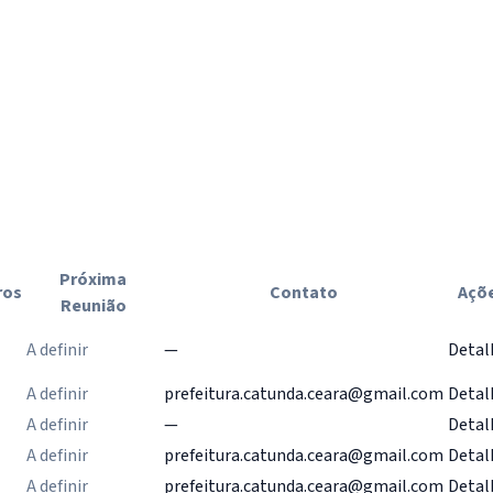
Próxima
ros
Contato
Açõ
Reunião
A definir
—
Detal
A definir
prefeitura.catunda.ceara@gmail.com
Detal
A definir
—
Detal
A definir
prefeitura.catunda.ceara@gmail.com
Detal
A definir
prefeitura.catunda.ceara@gmail.com
Detal