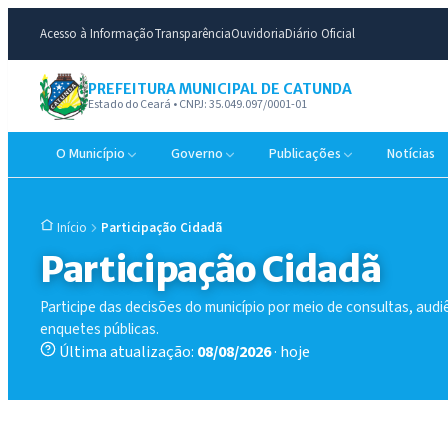
Acesso à Informação
Transparência
Ouvidoria
Diário Oficial
PREFEITURA MUNICIPAL DE CATUNDA
Estado do Ceará • CNPJ: 35.049.097/0001-01
O Município
Governo
Publicações
Notícias
Participação Cidadã
Início
Participação Cidadã
Participe das decisões do município por meio de consultas, audi
enquetes públicas.
Última atualização:
08/08/2026
· hoje