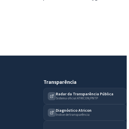
IntGest AI
AI
Assistente do Portal
Olá. Pergunte sobre serviços, notícias, legislação,
Diário Oficial, licitações, estrutura ou transparência
do município.
Licitações abertas
Carta de serviços
Diário Oficial
Transparência
Radar da Transparência Pública
Sistema oficial ATRICON/PNTP
Diagnóstico Atricon
Índice de transparência