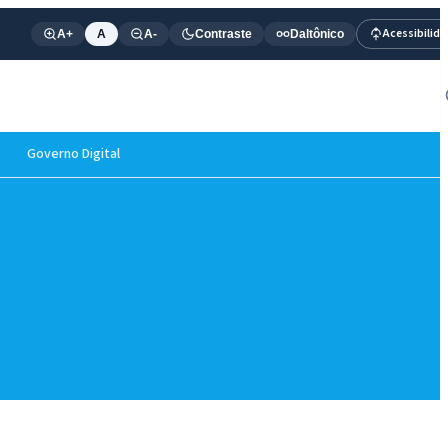
Acessibilid
A+
A
A-
Contraste
Daltônico
Governo Digital