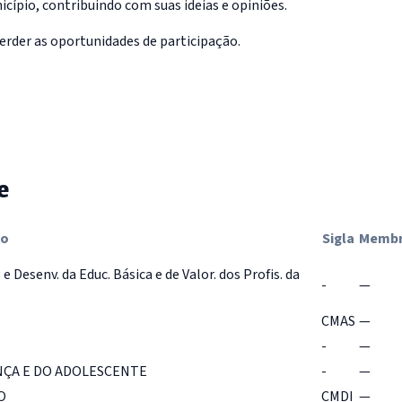
cípio, contribuindo com suas ideias e opiniões.
erder as oportunidades de participação.
e
ho
Sigla
Memb
 Desenv. da Educ. Básica e de Valor. dos Profis. da
-
—
CMAS
—
-
—
NÇA E DO ADOLESCENTE
-
—
O
CMDI
—