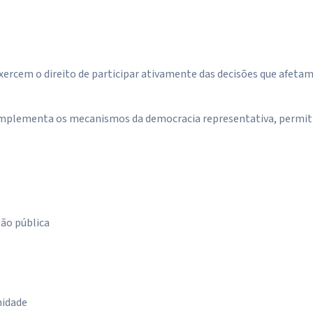
exercem o direito de participar ativamente das decisões que afeta
omplementa os mecanismos da democracia representativa, permitin
tão pública
nidade