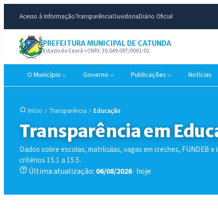
Acesso à Informação
Transparência
Ouvidoria
Diário Oficial
PREFEITURA MUNICIPAL DE CATUNDA
Estado do Ceará • CNPJ: 35.049.097/0001-01
O Município
Governo
Publicações
Notícias
Transparência
Educação
Início
Transparência em Educ
Dados sobre escolas, matrículas, vagas em creches, FUNDEB e
critérios 15.1 a 15.5.
Última atualização:
06/08/2026
· hoje