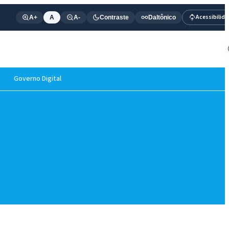
Acessibilid
A+
A
A-
Contraste
Daltônico
Governo Digital