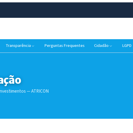
Transparência
Perguntas Frequentes
Cidadão
LGPD
ação
 investimentos — ATRICON