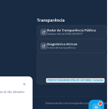
Diário Oficial
Transparência
Radar da Transparência Pública
Sistema oficial ATRICON/PNTP
Diagnóstico Atricon
Índice de transparência
PREFEITURA MUNICIPAL DE CATUNDA · Catunda
is só são ativados
Desenvolvido com transparência e acessibilidade
AI