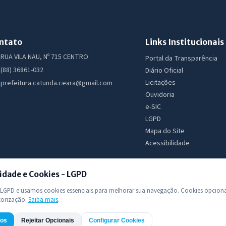
ntato
Links Institucionais
RUA VILA NAU, Nº 715 CENTRO
Portal da Transparência
(88) 36861-032
Diário Oficial
Licitações
prefeitura.catunda.ceara@gmail.com
Ouvidoria
e-SIC
LGPD
Mapa do Site
Acessibilidade
idade e Cookies - LGPD
GPD e usamos cookies essenciais para melhorar sua navegação. Cookies opciona
torização.
Saiba mais
.
 Todos os direitos reservados
dos
Rejeitar Opcionais
Configurar Cookies