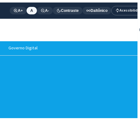
Acessibilid
A+
A
A-
Contraste
Daltônico
Governo Digital