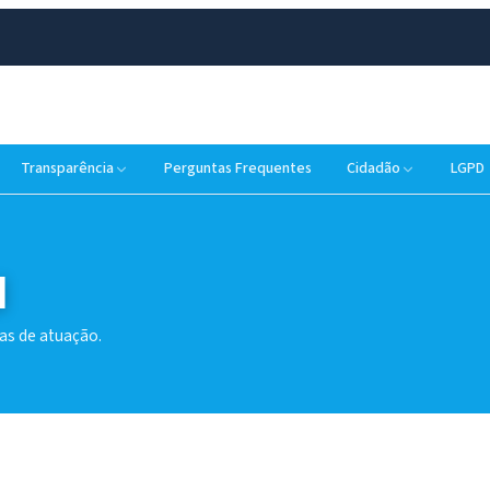
Transparência
Perguntas Frequentes
Cidadão
LGPD
l
eas de atuação.