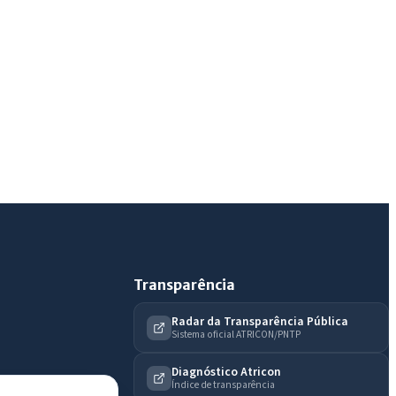
Olá. Pergunte sobre serviços, notícias, legislação,
Diário Oficial, licitações, estrutura ou transparência
do município.
Licitações abertas
Carta de serviços
Diário Oficial
Transparência
Radar da Transparência Pública
Sistema oficial ATRICON/PNTP
Diagnóstico Atricon
Índice de transparência