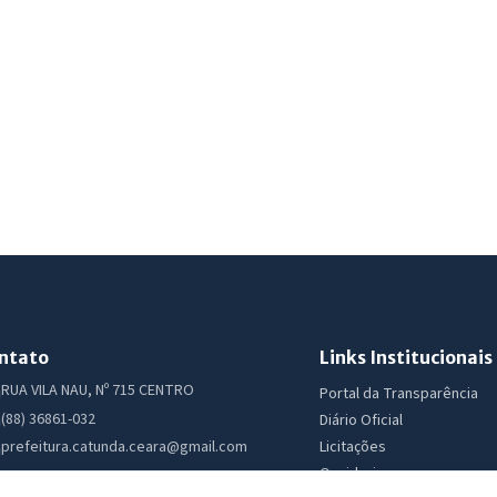
ntato
Links Institucionais
RUA VILA NAU, Nº 715 CENTRO
Portal da Transparência
(88) 36861-032
Diário Oficial
Licitações
prefeitura.catunda.ceara@gmail.com
Ouvidoria