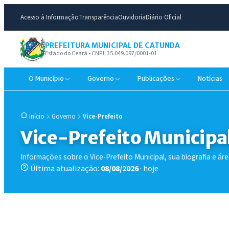
Acesso à Informação
Transparência
Ouvidoria
Diário Oficial
PREFEITURA MUNICIPAL DE CATUNDA
Estado do Ceará • CNPJ: 35.049.097/0001-01
O Município
Governo
Publicações
Notícias
Governo
Vice-Prefeito
Início
Vice-Prefeito Municipa
Informações sobre o Vice-Prefeito Municipal, sua biografia e ár
Última atualização:
08/08/2026
· hoje