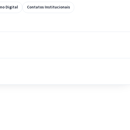
no Digital
Contatos Institucionais
IntGest AI
AI
Assistente do Portal