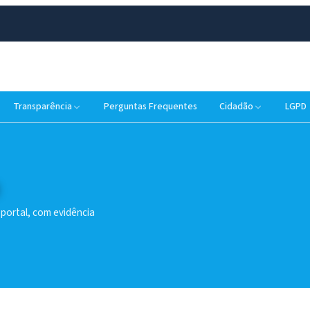
Transparência
Perguntas Frequentes
Cidadão
LGPD
 portal, com evidência