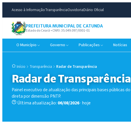
Acesso à Informação
Transparência
Ouvidoria
Diário Oficial
PREFEITURA MUNICIPAL DE CATUNDA
Estado do Ceará • CNPJ: 35.049.097/0001-01
O Município
Governo
Publicações
Notícias
Transparência
Radar de Transparência
Início
Radar de Transparência
Painel executivo de atualização das principais bases públicas do
direta por dimensão PNTP.
Última atualização:
06/08/2026
· hoje