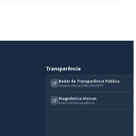
Olá. Pergunte sobre serviços, notícias, legislação,
Diário Oficial, licitações, estrutura ou transparência
do município.
Licitações abertas
Carta de serviços
Diário Oficial
Transparência
Radar da Transparência Pública
Sistema oficial ATRICON/PNTP
Diagnóstico Atricon
Índice de transparência