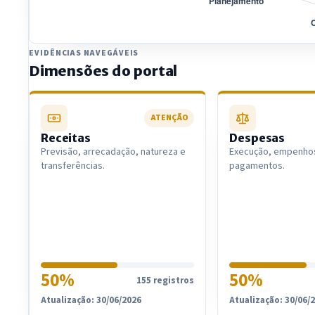
Dimensão
Score
Registros
EVIDÊNCIAS NAVEGÁVEIS
Receitas
50%
155
Dimensões do portal
Despesas
50%
56719
Licitações
100%
555
Contratos
100%
433
ATENÇÃO
Recursos Humanos
50%
44299
Receitas
Despesas
Previsão, arrecadação, natureza e
Execução, empenhos
Convênios
50%
14
transferências.
pagamentos.
Planejamento
50%
265
Obras Públicas
50%
102
Saúde
50%
17
Educação
50%
15
50%
50%
155 registros
Atualização: 30/06/2026
Atualização: 30/06/