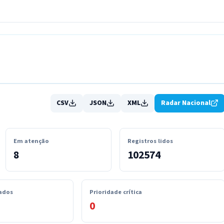
CSV
JSON
XML
Radar Nacional
Em atenção
Registros lidos
8
102574
ados
Prioridade crítica
0