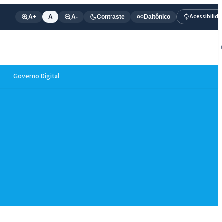
Acessibilid
A+
A
A-
Contraste
Daltônico
Governo Digital