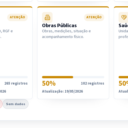
ATENÇÃO
ATENÇÃO
Obras Públicas
Saú
O, RGF e
Obras, medições, situação e
Unid
.
acompanhamento físico.
profi
50%
50
265 registros
102 registros
2026
Atualização: 19/05/2026
Atual
Sem dados