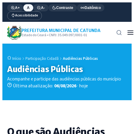
A+
A
A-
Contraste
Daltônico
Acessibilidade
PREFEITURA MUNICIPAL DE CATUNDA
Estado do Ceará • CNPJ: 35.049.097/0001-01
Participação Cidadã
Audiências Públicas
Início
Audiências Públicas
Acompanhe e participe das audiências públicas do município
Última atualização:
06/08/2026
· hoje
O que são Audiências