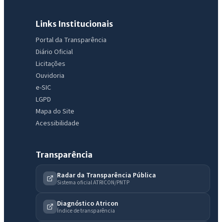
Links Institucionais
Portal da Transparência
Diário Oficial
Licitações
Ouvidoria
e-SIC
IntGest AI
LGPD
AI
Assistente do Portal
Mapa do Site
Acessibilidade
Olá. Pergunte sobre serviços, notícias, legislação, Diário Oficial,
licitações, estrutura ou transparência do município.
Transparência
Licitações abertas
Carta de serviços
Diário Oficial
Radar da Transparência Pública
Sistema oficial ATRICON/PNTP
Diagnóstico Atricon
Índice de transparência