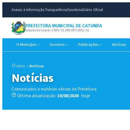
Acesso à Informação
Transparência
Ouvidoria
Diário Oficial
PREFEITURA MUNICIPAL DE CATUNDA
Estado do Ceará • CNPJ: 35.049.097/0001-01
O Município
Governo
Publicações
Notícias
Notícias
Início
Notícias
Comunicados e matérias oficiais da Prefeitura.
Última atualização:
10/08/2026
· hoje