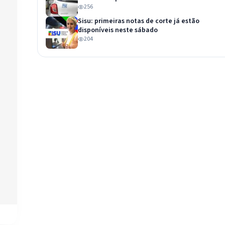
reconhecidas por lei
256
Sisu: primeiras notas de corte já estão
disponíveis neste sábado
204