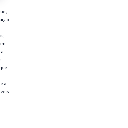
gue,
lação
os;
com
 a
e
 que
 e a
óveis