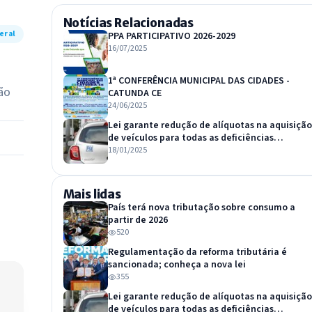
Notícias Relacionadas
eral
PPA PARTICIPATIVO 2026-2029
16/07/2025
a
1ª CONFERÊNCIA MUNICIPAL DAS CIDADES -
ão
CATUNDA CE
24/06/2025
Lei garante redução de alíquotas na aquisição
de veículos para todas as deficiências
reconhecidas por lei
18/01/2025
Mais lidas
País terá nova tributação sobre consumo a
partir de 2026
520
Regulamentação da reforma tributária é
sancionada; conheça a nova lei
355
Lei garante redução de alíquotas na aquisição
de veículos para todas as deficiências