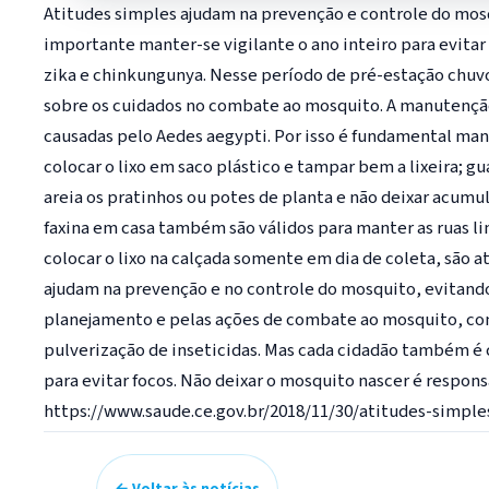
Atitudes simples ajudam na prevenção e controle do mosq
importante manter-se vigilante o ano inteiro para evitar
zika e chinkungunya. Nesse período de pré-estação chuvo
sobre os cuidados no combate ao mosquito. A manutençã
causadas pelo Aedes aegypti. Por isso é fundamental mant
colocar o lixo em saco plástico e tampar bem a lixeira; g
areia os pratinhos ou potes de planta e não deixar acumu
faxina em casa também são válidos para manter as ruas li
colocar o lixo na calçada somente em dia de coleta, são a
ajudam na prevenção e no controle do mosquito, evitando
planejamento e pelas ações de combate ao mosquito, como
pulverização de inseticidas. Mas cada cidadão também é c
para evitar focos. Não deixar o mosquito nascer é respons
https://www.saude.ce.gov.br/2018/11/30/atitudes-simp