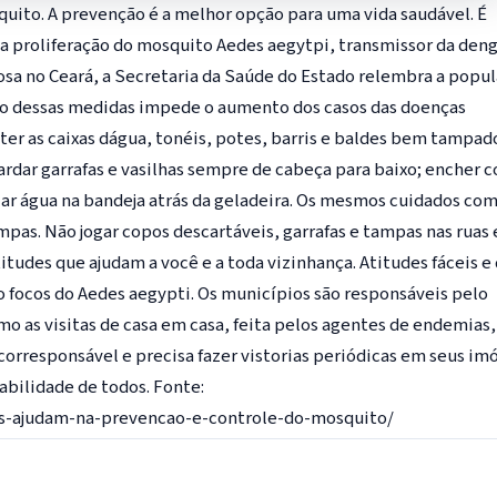
uito. A prevenção é a melhor opção para uma vida saudável. É
 a proliferação do mosquito Aedes aegytpi, transmissor da den
sa no Ceará, a Secretaria da Saúde do Estado relembra a popu
o dessas medidas impede o aumento dos casos das doenças
er as caixas dágua, tonéis, potes, barris e baldes bem tampad
uardar garrafas e vasilhas sempre de cabeça para baixo; encher 
lar água na bandeja atrás da geladeira. Os mesmos cuidados com
mpas. Não jogar copos descartáveis, garrafas e tampas nas ruas 
titudes que ajudam a você e a toda vizinhança. Atitudes fáceis e
 focos do Aedes aegypti. Os municípios são responsáveis pelo
 as visitas de casa em casa, feita pelos agentes de endemias,
orresponsável e precisa fazer vistorias periódicas em seus im
abilidade de todos. Fonte:
les-ajudam-na-prevencao-e-controle-do-mosquito/