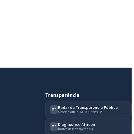
IntGest AI
AI
Assistente do Portal
Olá. Pergunte sobre serviços, notícias, legislação,
Diário Oficial, licitações, estrutura ou transparência
do município.
Licitações abertas
Carta de serviços
Diário Oficial
Transparência
Radar da Transparência Pública
Sistema oficial ATRICON/PNTP
Diagnóstico Atricon
Índice de transparência