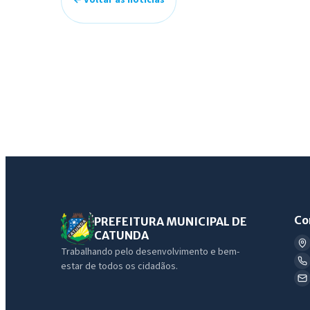
← Voltar às notícias
Co
PREFEITURA MUNICIPAL DE
CATUNDA
Trabalhando pelo desenvolvimento e bem-
estar de todos os cidadãos.