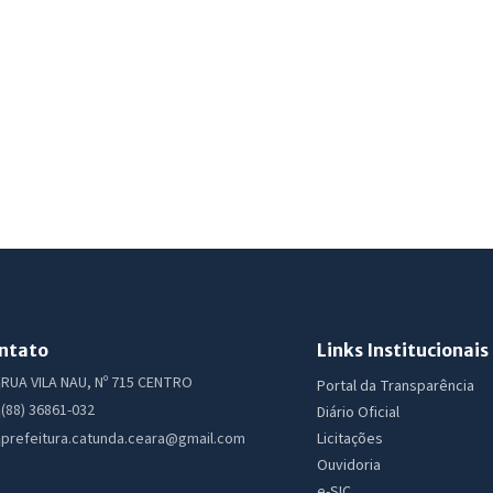
ntato
Links Institucionais
RUA VILA NAU, Nº 715 CENTRO
Portal da Transparência
(88) 36861-032
Diário Oficial
Licitações
prefeitura.catunda.ceara@gmail.com
Ouvidoria
e-SIC