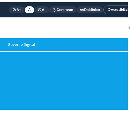
Acessibilid
A+
A
A-
Contraste
Daltônico
Governo Digital