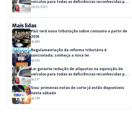
veículos para todas as deficiências reconhecidas por
lei
18/01/2025
Mais lidas
País terá nova tributação sobre consumo a partir de
2026
485
Regulamentação da reforma tributária é
sancionada; conheça a nova lei
343
Lei garante redução de alíquotas na aquisição de
veículos para todas as deficiências reconhecidas por
lei
237
Sisu: primeiras notas de corte já estão disponíveis
neste sábado
198