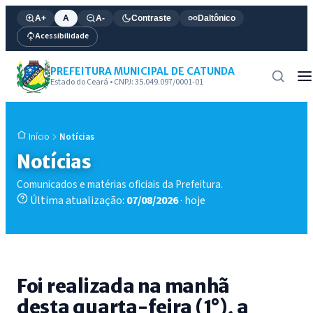
A+
A
A-
Contraste
Daltônico
Acessibilidade
PREFEITURA MUNICIPAL DE CATUNDA
Estado do Ceará • CNPJ: 35.049.097/0001-01
Notícias
Início
Notícias
Comunicados e matérias oficiais da Prefeitura.
Última atualização:
07/08/2026
· hoje
Foi realizada na manhã
desta quarta-feira (1°), a