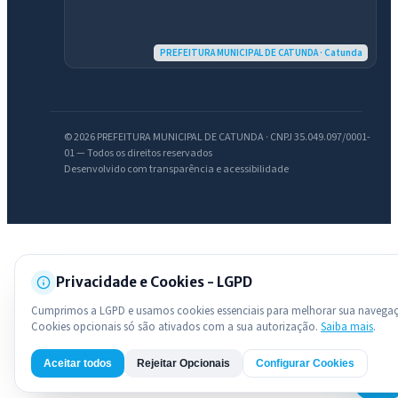
Licitações abertas
Carta de serviços
Diário Oficial
PREFEITURA MUNICIPAL DE CATUNDA · Catunda
© 2026 PREFEITURA MUNICIPAL DE CATUNDA · CNPJ 35.049.097/0001-
01 — Todos os direitos reservados
Desenvolvido com transparência e acessibilidade
Privacidade e Cookies - LGPD
Cumprimos a LGPD e usamos cookies essenciais para melhorar sua navega
Cookies opcionais só são ativados com a sua autorização.
Saiba mais
.
Aceitar todos
Rejeitar Opcionais
Configurar Cookies
AI