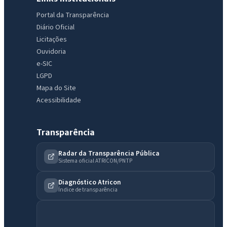
Portal da Transparência
Diário Oficial
Licitações
Ouvidoria
e-SIC
LGPD
Mapa do Site
Acessibilidade
Transparência
Radar da Transparência Pública
Sistema oficial ATRICON/PNTP
IntGest AI
AI
Assistente do Portal
Diagnóstico Atricon
Índice de transparência
Olá. Pergunte sobre serviços, notícias, legislação, Diário Oficial,
licitações, estrutura ou transparência do município.