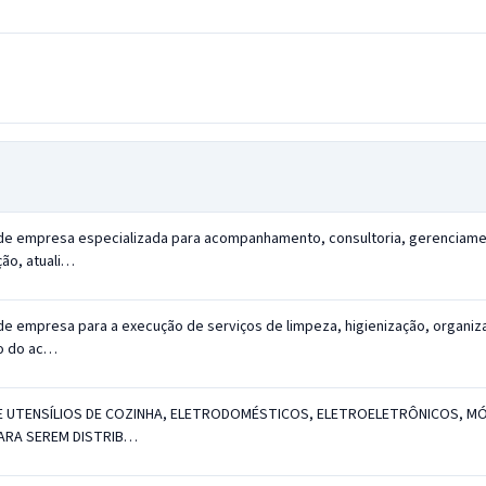
de, objeto, status, abertura, valor estimado e link para detalhes.
de empresa especializada para acompanhamento, consultoria, gerenciame
ão, atuali…
de empresa para a execução de serviços de limpeza, higienização, organiz
o do ac…
E UTENSÍLIOS DE COZINHA, ELETRODOMÉSTICOS, ELETROELETRÔNICOS, MÓ
ARA SEREM DISTRIB…