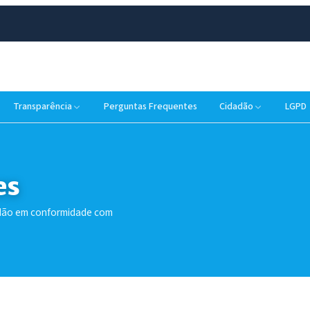
Transparência
Perguntas Frequentes
Cidadão
LGPD
es
dadão em conformidade com