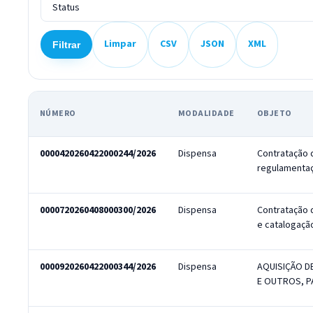
Limpar
CSV
JSON
XML
Filtrar
NÚMERO
MODALIDADE
OBJETO
Relação de licitações e contratações filtradas, com número, modalida
0000420260422000244/2026
Dispensa
Contratação 
regulamentaç
0000720260408000300/2026
Dispensa
Contratação 
e catalogaçã
0000920260422000344/2026
Dispensa
AQUISIÇÃO D
E OUTROS, P