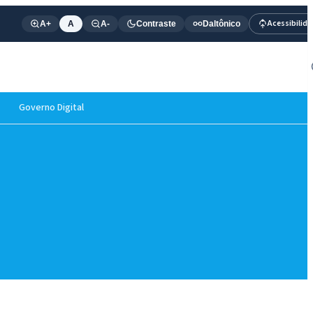
Acessibilid
A+
A
A-
Contraste
Daltônico
Governo Digital