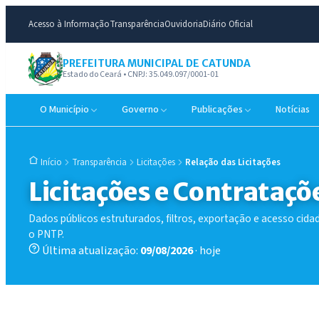
Acesso à Informação
Transparência
Ouvidoria
Diário Oficial
PREFEITURA MUNICIPAL DE CATUNDA
Estado do Ceará • CNPJ: 35.049.097/0001-01
O Município
Governo
Publicações
Notícias
Transparência
Licitações
Relação das Licitações
Início
Licitações e Contrataçõ
Dados públicos estruturados, filtros, exportação e acesso ci
o PNTP.
Última atualização:
09/08/2026
· hoje