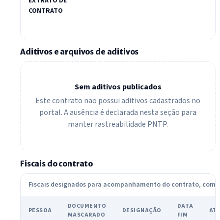
EXTRATO DE
CONTRATO
Aditivos e arquivos de aditivos
Sem aditivos publicados
Este contrato não possui aditivos cadastrados no
portal. A ausência é declarada nesta seção para
manter rastreabilidade PNTP.
Fiscais do contrato
Fiscais designados para acompanhamento do contrato, com
DOCUMENTO
DATA
PESSOA
DESIGNAÇÃO
AT
MASCARADO
FIM