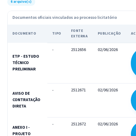
6 arquivo(s)
Documentos oficiais vinculados ao processo licitatório
FONTE
DOCUMENTO
TIPO
PUBLICAÇÃO
AC
EXTERNA
-
2512656
02/06/2026
ETP - ESTUDO
TÉCNICO
PRELIMINAR
-
2512671
02/06/2026
AVISO DE
CONTRATAÇÃO
DIRETA
-
2512672
02/06/2026
ANEXO I -
PROJETO