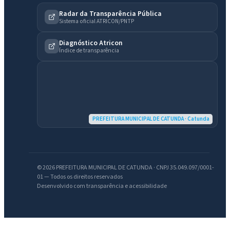
Radar da Transparência Pública
Sistema oficial ATRICON/PNTP
Diagnóstico Atricon
Índice de transparência
PREFEITURA MUNICIPAL DE CATUNDA · Catunda
IntGest AI
AI
Assistente do Portal
© 2026 PREFEITURA MUNICIPAL DE CATUNDA · CNPJ 35.049.097/0001-
01 — Todos os direitos reservados
Desenvolvido com transparência e acessibilidade
Olá. Pergunte sobre serviços, notícias, legislação, Diário Oficial,
licitações, estrutura ou transparência do município.
Licitações abertas
Carta de serviços
Diário Oficial