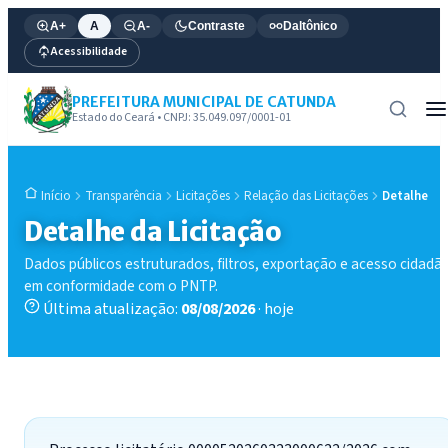
A+
A
A-
Contraste
Daltônico
Acessibilidade
PREFEITURA MUNICIPAL DE CATUNDA
Estado do Ceará • CNPJ: 35.049.097/0001-01
Transparência
Licitações
Relação das Licitações
Detalhe
Início
Detalhe da Licitação
Dados públicos estruturados, filtros, exportação e acesso cidadã
em conformidade com o PNTP.
Última atualização:
08/08/2026
· hoje