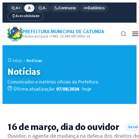
A+
A
A-
Contraste
Daltônico
Acessibilidade
PREFEITURA MUNICIPAL DE CATUNDA
Estado do Ceará • CNPJ: 35.049.097/0001-01
Notícias
Início
Notícias
Comunicados e matérias oficiais da Prefeitura.
Última atualização:
07/08/2026
· hoje
16 de março, dia do ouvidor
Geral
Ouvidor, o agente de mudança na defesa dos direitos d