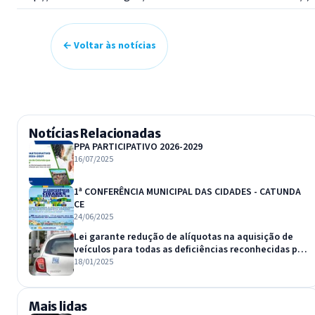
← Voltar às notícias
Notícias Relacionadas
PPA PARTICIPATIVO 2026-2029
16/07/2025
1ª CONFERÊNCIA MUNICIPAL DAS CIDADES - CATUNDA
CE
24/06/2025
Lei garante redução de alíquotas na aquisição de
veículos para todas as deficiências reconhecidas por
lei
18/01/2025
Mais lidas