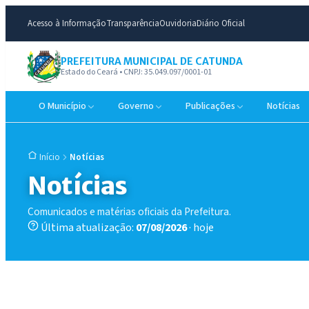
Acesso à Informação
Transparência
Ouvidoria
Diário Oficial
PREFEITURA MUNICIPAL DE CATUNDA
Estado do Ceará • CNPJ: 35.049.097/0001-01
O Município
Governo
Publicações
Notícias
Notícias
Início
Notícias
Comunicados e matérias oficiais da Prefeitura.
Última atualização:
07/08/2026
· hoje