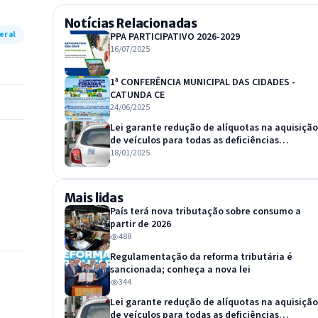
Notícias Relacionadas
eral
PPA PARTICIPATIVO 2026-2029
16/07/2025
1ª CONFERÊNCIA MUNICIPAL DAS CIDADES -
CATUNDA CE
24/06/2025
Lei garante redução de alíquotas na aquisição
de veículos para todas as deficiências
reconhecidas por lei
18/01/2025
Mais lidas
País terá nova tributação sobre consumo a
partir de 2026
488
Regulamentação da reforma tributária é
sancionada; conheça a nova lei
344
Lei garante redução de alíquotas na aquisição
de veículos para todas as deficiências