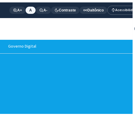
Acessibilid
A+
A
A-
Contraste
Daltônico
Governo Digital