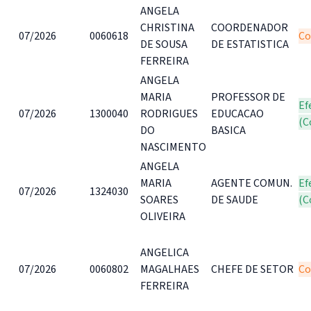
ANGELA
CHRISTINA
COORDENADOR
07/2026
0060618
Co
DE SOUSA
DE ESTATISTICA
FERREIRA
ANGELA
MARIA
PROFESSOR DE
Ef
07/2026
1300040
RODRIGUES
EDUCACAO
(C
DO
BASICA
NASCIMENTO
ANGELA
MARIA
AGENTE COMUN.
Ef
07/2026
1324030
SOARES
DE SAUDE
(C
OLIVEIRA
ANGELICA
07/2026
0060802
MAGALHAES
CHEFE DE SETOR
Co
FERREIRA