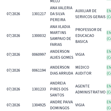
MELO
ANA VALERIA
AUXILIAR DE
Ef
07/2026
1301217
DA SILVA
SERVICOS GERAIS
(C
PEREIRA
ANA VLADIA
PROFESSOR DE
MARTINS
Ef
07/2026
1300032
EDUCACAO
SAMPAIO DE
(C
BASICA
FARIAS
ANDERSON
Ef
07/2026
0060997
VIGIA
ALVES GOMES
(C
ANDERSON
MEDICO
Ef
07/2026
0061194
DIAS ARRUDA
AUDITOR
(C
ANDREIA
AGENTE
Ef
07/2026
1301233
PIRES DOS
ADMINISTRATIVO
(C
SANTOS
ANDRE PAIVA
Ef
07/2026
1304925
VIGIA
DOMINGOS
(C