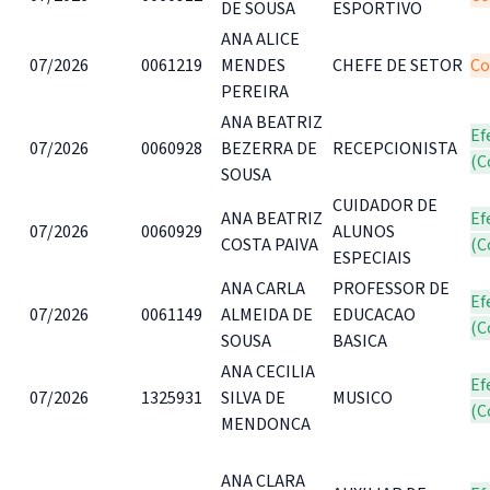
DE SOUSA
ESPORTIVO
ANA ALICE
07/2026
0061219
MENDES
CHEFE DE SETOR
Co
PEREIRA
ANA BEATRIZ
Ef
07/2026
0060928
BEZERRA DE
RECEPCIONISTA
(C
SOUSA
CUIDADOR DE
ANA BEATRIZ
Ef
07/2026
0060929
ALUNOS
COSTA PAIVA
(C
ESPECIAIS
ANA CARLA
PROFESSOR DE
Ef
07/2026
0061149
ALMEIDA DE
EDUCACAO
(C
SOUSA
BASICA
ANA CECILIA
Ef
07/2026
1325931
SILVA DE
MUSICO
(C
MENDONCA
ANA CLARA