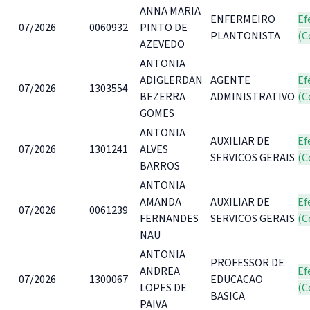
ANNA MARIA
ENFERMEIRO
Ef
07/2026
0060932
PINTO DE
PLANTONISTA
(C
AZEVEDO
ANTONIA
ADIGLERDAN
AGENTE
Ef
07/2026
1303554
BEZERRA
ADMINISTRATIVO
(C
GOMES
ANTONIA
AUXILIAR DE
Ef
07/2026
1301241
ALVES
SERVICOS GERAIS
(C
BARROS
ANTONIA
AMANDA
AUXILIAR DE
Ef
07/2026
0061239
FERNANDES
SERVICOS GERAIS
(C
NAU
ANTONIA
PROFESSOR DE
ANDREA
Ef
07/2026
1300067
EDUCACAO
LOPES DE
(C
BASICA
PAIVA