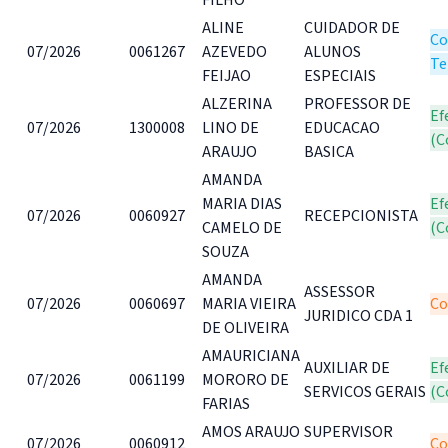
ALINE
CUIDADOR DE
Co
07/2026
0061267
AZEVEDO
ALUNOS
Te
FEIJAO
ESPECIAIS
ALZERINA
PROFESSOR DE
Ef
07/2026
1300008
LINO DE
EDUCACAO
(C
ARAUJO
BASICA
AMANDA
MARIA DIAS
Ef
07/2026
0060927
RECEPCIONISTA
CAMELO DE
(C
SOUZA
AMANDA
ASSESSOR
07/2026
0060697
MARIA VIEIRA
Co
JURIDICO CDA 1
DE OLIVEIRA
AMAURICIANA
AUXILIAR DE
Ef
07/2026
0061199
MORORO DE
SERVICOS GERAIS
(C
FARIAS
AMOS ARAUJO
SUPERVISOR
07/2026
0060912
Co