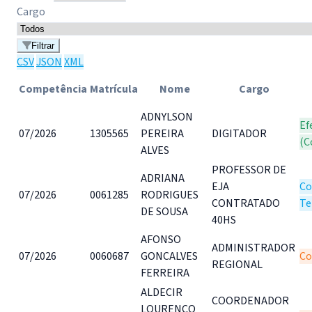
Cargo
Filtrar
CSV
JSON
XML
Competência
Matrícula
Nome
Cargo
ADNYLSON
Ef
07/2026
1305565
PEREIRA
DIGITADOR
(C
ALVES
PROFESSOR DE
ADRIANA
EJA
Co
07/2026
0061285
RODRIGUES
CONTRATADO
Te
DE SOUSA
40HS
AFONSO
ADMINISTRADOR
07/2026
0060687
GONCALVES
Co
REGIONAL
FERREIRA
ALDECIR
COORDENADOR
LOURENCO