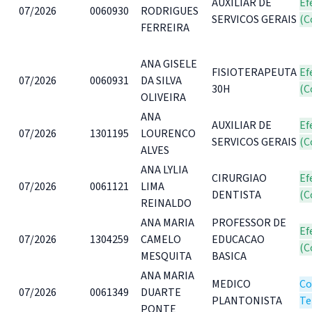
AUXILIAR DE
Ef
07/2026
0060930
RODRIGUES
SERVICOS GERAIS
(C
FERREIRA
ANA GISELE
FISIOTERAPEUTA
Ef
07/2026
0060931
DA SILVA
30H
(C
OLIVEIRA
ANA
AUXILIAR DE
Ef
07/2026
1301195
LOURENCO
SERVICOS GERAIS
(C
ALVES
ANA LYLIA
CIRURGIAO
Ef
07/2026
0061121
LIMA
DENTISTA
(C
REINALDO
ANA MARIA
PROFESSOR DE
Ef
07/2026
1304259
CAMELO
EDUCACAO
(C
MESQUITA
BASICA
ANA MARIA
MEDICO
Co
07/2026
0061349
DUARTE
PLANTONISTA
Te
PONTE