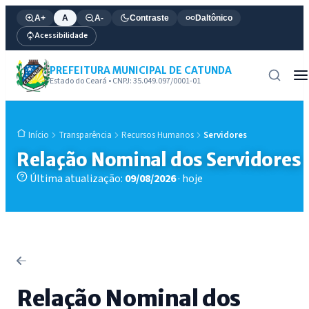
A+
A
A-
Contraste
Daltônico
Acessibilidade
PREFEITURA MUNICIPAL DE CATUNDA
Estado do Ceará • CNPJ: 35.049.097/0001-01
Transparência
Recursos Humanos
Servidores
Início
Relação Nominal dos Servidores
Última atualização:
09/08/2026
· hoje
Relação Nominal dos