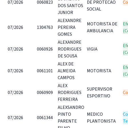
07/2026
0060823
DE PROTECAO
Co
DOS SANTOS
SOCIAL
JUNIOR
ALEXANDRE
MOTORISTA DE
Ef
07/2026
1304763
PEREIRA
AMBULANCIA
(C
GOMES
ALEXANDRE
Ef
07/2026
0060926
RODRIGUES
VIGIA
(C
DE SOUSA
ALEX DE
Ef
07/2026
0061101
ALMEIDA
MOTORISTA
(C
CAMPOS
ALEX
SUPERVISOR
07/2026
0060909
RODRIGUES
Co
ESPORTIVO
FERREIRA
ALEXSANDRO
PINTO
MEDICO
Co
07/2026
0061344
PARENTE
PLANTONISTA
Te
FILHO