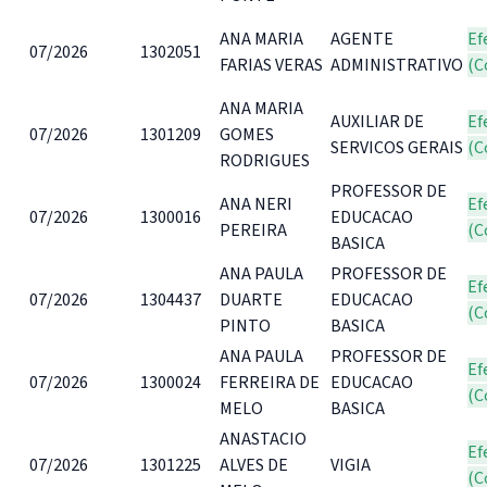
ANA MARIA
AGENTE
Ef
07/2026
1302051
FARIAS VERAS
ADMINISTRATIVO
(C
ANA MARIA
AUXILIAR DE
Ef
07/2026
1301209
GOMES
SERVICOS GERAIS
(C
RODRIGUES
PROFESSOR DE
ANA NERI
Ef
07/2026
1300016
EDUCACAO
PEREIRA
(C
BASICA
ANA PAULA
PROFESSOR DE
Ef
07/2026
1304437
DUARTE
EDUCACAO
(C
PINTO
BASICA
ANA PAULA
PROFESSOR DE
Ef
07/2026
1300024
FERREIRA DE
EDUCACAO
(C
MELO
BASICA
ANASTACIO
Ef
07/2026
1301225
ALVES DE
VIGIA
(C