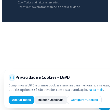
01 — Todos os direitos reservados
Desenvolvido com transparência e acessibilidade
Licitações abertas
Carta de serviços
Diário Oficial
Privacidade e Cookies - LGPD
Cumprimos a LGPD e usamos cookies essenciais para melhorar sua navega
Cookies opcionais só são ativados com a sua autorização.
Saiba mais
.
Aceitar todos
Rejeitar Opcionais
Configurar Cookies
AI