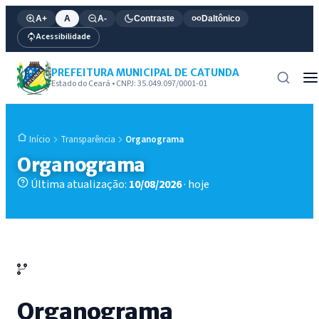
A+
A
A-
Contraste
Daltônico
Acessibilidade
PREFEITURA MUNICIPAL DE CATUNDA
Estado do Ceará • CNPJ: 35.049.097/0001-01
Transparência
Organograma
Início
Organograma
Última atualização:
10/08/2026
· hoje
Organograma