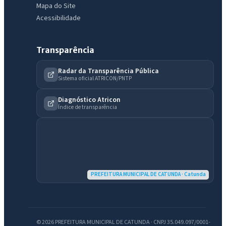
Mapa do Site
Acessibilidade
Transparência
Radar da Transparência Pública
Sistema oficial ATRICON/PNTP
Diagnóstico Atricon
Índice de transparência
IntGest AI
AI
PREFEITURA MUNICIPAL DE CATUNDA · Catunda
Assistente do Portal
Olá. Pergunte sobre serviços, notícias, legislação, Diário Oficial,
licitações, estrutura ou transparência do município.
© 2026 PREFEITURA MUNICIPAL DE CATUNDA · CNPJ 35.049.097/0001-