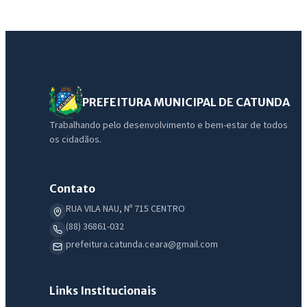
PREFEITURA MUNICIPAL DE CATUNDA
IntGest AI
Trabalhando pelo desenvolvimento e bem-estar de todos
AI
Assistente do Portal
os cidadãos.
Olá. Pergunte sobre serviços, notícias, legislação, Diário Oficial,
Contato
licitações, estrutura ou transparência do município.
RUA VILA NAU, Nº 715 CENTRO
Licitações abertas
Carta de serviços
Diário Oficial
(88) 36861-032
prefeitura.catunda.ceara@gmail.com
Links Institucionais