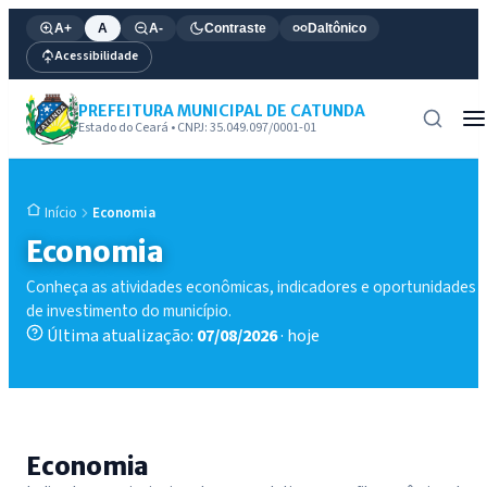
A+
A
A-
Contraste
Daltônico
Acessibilidade
PREFEITURA MUNICIPAL DE CATUNDA
Estado do Ceará • CNPJ: 35.049.097/0001-01
Economia
Início
Economia
Conheça as atividades econômicas, indicadores e oportunidades
de investimento do município.
Última atualização:
07/08/2026
· hoje
Economia