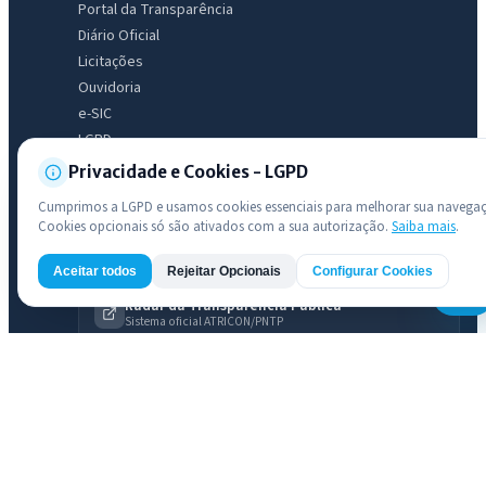
Portal da Transparência
Diário Oficial
Licitações
Ouvidoria
e-SIC
LGPD
Mapa do Site
Privacidade e Cookies - LGPD
Acessibilidade
Cumprimos a LGPD e usamos cookies essenciais para melhorar sua navega
Cookies opcionais só são ativados com a sua autorização.
Saiba mais
.
Transparência
Aceitar todos
Rejeitar Opcionais
Configurar Cookies
AI
Radar da Transparência Pública
Sistema oficial ATRICON/PNTP
Diagnóstico Atricon
Índice de transparência